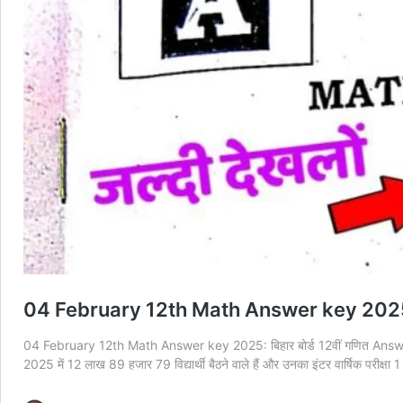
04 February 12th Math Answer key 2025: बि
04 February 12th Math Answer key 2025: बिहार बोर्ड 12वीं गणित Answer Ke
2025 में 12 लाख 89 हजार 79 विद्यार्थी बैठने वाले हैं और उनका इंटर वार्षिक परीक्