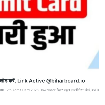
उनलोड करें, Link Active @biharboard.io
0th 12th Admit Card 2026 Download: बिहार स्कूल एग्जामिनेशन बोर्ड,BSEB