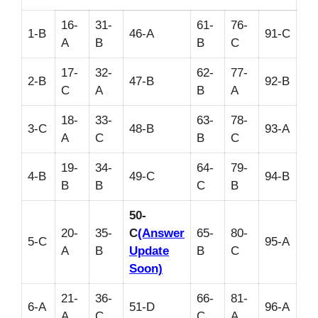
16-
31-
61-
76-
1-B
46-A
91-C
A
B
B
C
17-
32-
62-
77-
2-B
47-B
92-B
C
A
B
A
18-
33-
63-
78-
3-C
48-B
93-A
A
C
B
C
19-
34-
64-
79-
4-B
49-C
94-B
B
B
C
B
50-
20-
35-
C
(Answer
65-
80-
5-C
95-A
A
B
Update
B
C
Soon)
21-
36-
66-
81-
6-A
51-D
96-A
A
C
C
A