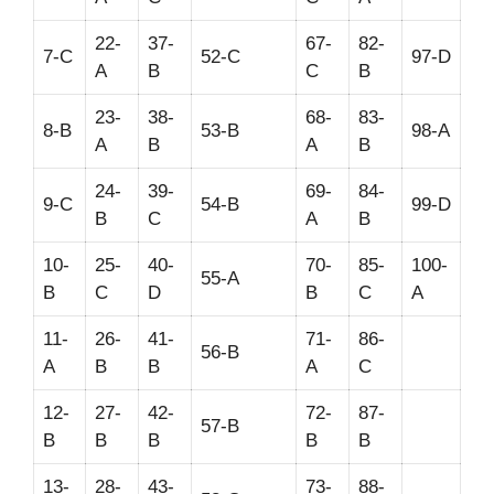
22-
37-
67-
82-
7-C
52-C
97-D
A
B
C
B
23-
38-
68-
83-
8-B
53-B
98-A
A
B
A
B
24-
39-
69-
84-
9-C
54-B
99-D
B
C
A
B
10-
25-
40-
70-
85-
100-
55-A
B
C
D
B
C
A
11-
26-
41-
71-
86-
56-B
A
B
B
A
C
12-
27-
42-
72-
87-
57-B
B
B
B
B
B
13-
28-
43-
73-
88-