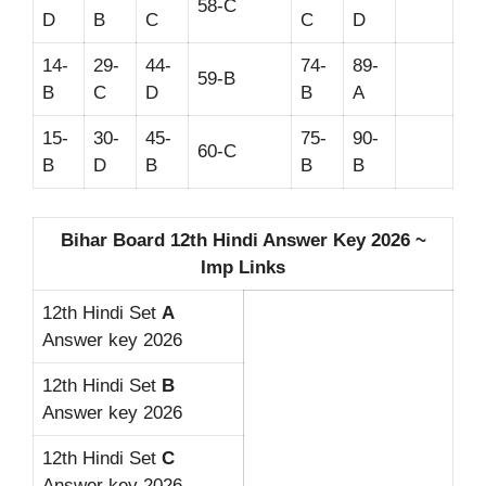
58-C
D
B
C
C
D
14-
29-
44-
74-
89-
59-B
B
C
D
B
A
15-
30-
45-
75-
90-
60-C
B
D
B
B
B
Bihar Board 12th Hindi Answer Key 2026 ~
Imp Links
12th Hindi Set
A
Answer key 2026
12th Hindi Set
B
Answer key 2026
12th Hindi Set
C
Answer key 2026