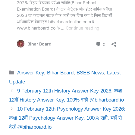
Categories
Answer Key
,
Bihar Board
,
BSEB News
,
Latest
Update
9 February 12th History Answer Key 2026: कक्षा
12वीं History Answer Key, 100% सही @biharboard.io
10 February 12th Psychology Answer Key 2026:
कक्षा 12वीं Psychology Answer Key, 100% सही, यहाँ से
देखें @biharboard.io