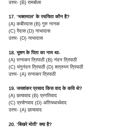
उत्तर- (B) रामबोला
17. ‘भक्तमाल’ के रचयिता कौन है?
(A) कबीरदास (B) गुरु नानक
(C) रैदास (D) नाभादास
उत्तर- (D) नाभादास
18. भूषण के पिता का नाम था-
(A) रत्नाकर त्रिपाठी (B) नंदन त्रिपाठी
(C) भंगुनंदन त्रिपाठी (D) शत्रुघ्न त्रिपाठी
उत्तर- (A) रत्नाकर त्रिपाठी
19. जयशंकर प्रसाद किस वाद के कवि थे?
(A) छायावाद (B) प्रगतिवाद
(C) प्रयोगवाद (D) अतियथार्थवाद
उत्तर- (A) छायावाद
20. ‘बिखरे मोती’ क्या है?