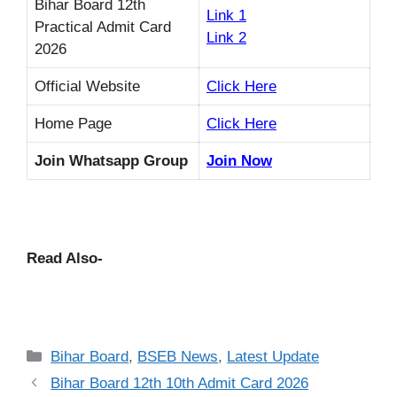
Bihar Board 12th
Link 1
Practical Admit Card
Link 2
2026
Official Website
Click Here
Home Page
Click Here
Join Whatsapp Group
Join Now
Read Also-
Categories
Bihar Board
,
BSEB News
,
Latest Update
Bihar Board 12th 10th Admit Card 2026