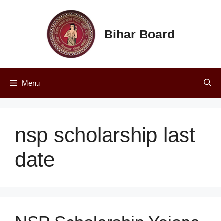
Skip
to
content
Bihar Board
Menu
nsp scholarship last
date