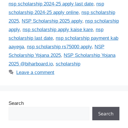
nsp scholarship 2024-25 apply last date
,
nsp
scholarship 2024-25 apply online
,
nsp scholarship
2025
,
NSP Scholarship 2025 apply
,
nsp scholarship
apply
,
nsp scholarship apply kaise kare
,
nsp
scholarship last date
,
nsp scholarship payment kab
aayega
,
nsp scholarship rs75000 apply
,
NSP
Scholarship Yojana 2025
,
NSP Scholarship Yojana
2025 @biharboard.io
,
scholarship
Leave a comment
Search
Search